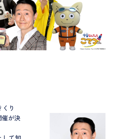
きくり
開催が決
として知