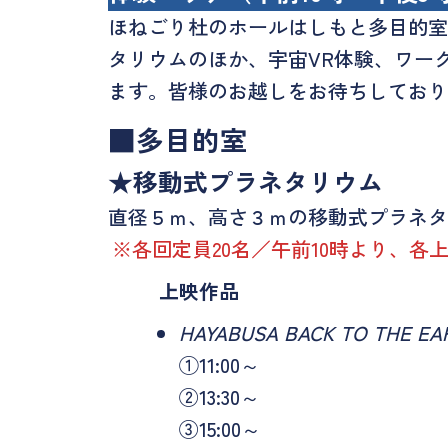
ほねごり杜のホールはしもと多目的室
タリウムのほか、宇宙VR体験、ワー
ます。皆様のお越しをお待ちしており
■多目的室
★移動式プラネタリウム
直径５ｍ、高さ３ｍの移動式プラネタ
※各回定員20名／午前10時より、
上映作品
HAYABUSA BACK TO THE E
①11:00～
②13:30～
③15:00～