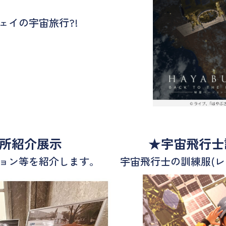
ェイの宇宙旅行?!
究所紹介展示
★宇宙飛行士
ション等を紹介します。
宇宙飛行士の訓練服(