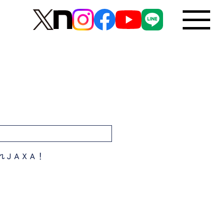
れＪＡＸＡ！