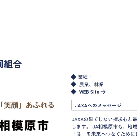
同組合
業種：
農業、林業
WEB Site
JAXAへのメッセージ
JAXAの果てしない探求心と
します。 JA相模原市も、地
「食」を未来へつなぐために